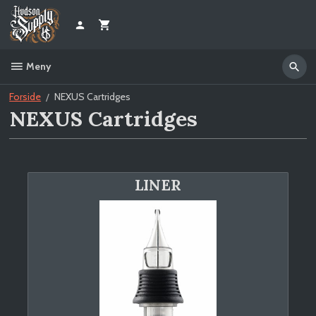
Gå
til
innholdet
Meny
Forside
NEXUS Cartridges
NEXUS Cartridges
LINER