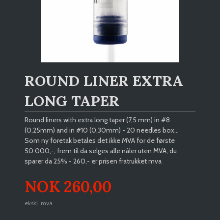
ROUND LINER EXTRA
LONG TAPER
Round liners with extra long taper (7,5 mm) in #8
(0,25mm) and in #10 (0,30mm) - 20 needles box...
Som ny foretak betales det ikke MVA for de første
50.000,-, frem til da selges alle nåler uten MVA, du
sparer da 25% - 260,- er prisen fratrukket mva
Pris
NOK
260,00
ekskl. mva.