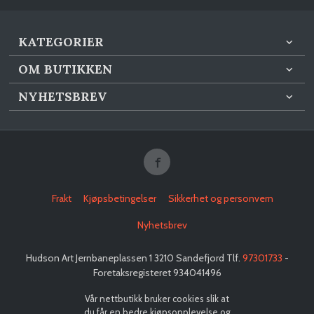
KATEGORIER
OM BUTIKKEN
NYHETSBREV
Frakt
Kjøpsbetingelser
Sikkerhet og personvern
Nyhetsbrev
Hudson Art Jernbaneplassen 1 3210 Sandefjord Tlf.
97301733
-
Foretaksregisteret 934041496
Vår nettbutikk bruker cookies slik at
du får en bedre kjøpsopplevelse og